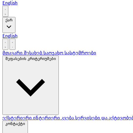
English
ქარ
English
მთავარი
შესახებ
საოჯახო სასტუმროები
შეფასების კრიტერიუმები
ექსტერიერი
ინტერიერი
კვება
სერვისები და აქტივობე
კონტაქტი