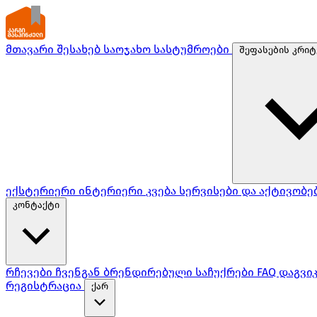
მთავარი
შესახებ
საოჯახო სასტუმროები
შეფასების კრიტ
ექსტერიერი
ინტერიერი
კვება
სერვისები და აქტივობე
კონტაქტი
რჩევები ჩვენგან
ბრენდირებული საჩუქრები
FAQ
დაგვი
რეგისტრაცია
ქარ