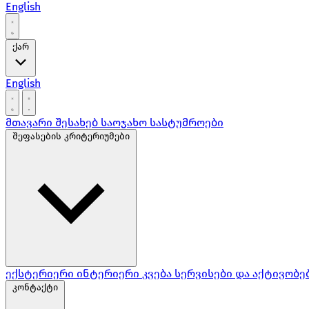
English
ქარ
English
მთავარი
შესახებ
საოჯახო სასტუმროები
შეფასების კრიტერიუმები
ექსტერიერი
ინტერიერი
კვება
სერვისები და აქტივობე
კონტაქტი