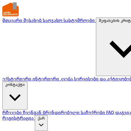
მთავარი
შესახებ
საოჯახო სასტუმროები
შეფასების კრიტ
ექსტერიერი
ინტერიერი
კვება
სერვისები და აქტივობე
კონტაქტი
რჩევები ჩვენგან
ბრენდირებული საჩუქრები
FAQ
დაგვი
რეგისტრაცია
ქარ