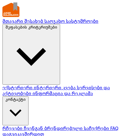
მთავარი
შესახებ
საოჯახო სასტუმროები
შეფასების კრიტერიუმები
ექსტერიერი
ინტერიერი
კვება
სერვისები და
აქტივობები
ინფორმაცია და რეკლამა
კონტაქტი
რჩევები ჩვენგან
ბრენდირებული საჩუქრები
FAQ
დაგვიკავშირდით